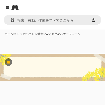
Magnific
Close menu
画像で
ホーム
/
ストック
/
ベクトル
/
黄色い花と水平のバナーフレーム
Premium