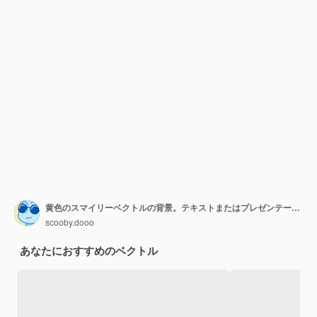
黄色のスマイリーベクトルの背景。テキストまたはプレゼンテーション用の黄色の空白の背景に面白くて幸せな表情の絵文字またはスマイリー。ベクトルイラスト。
scooby.dooo
あなたにおすすめのベクトル