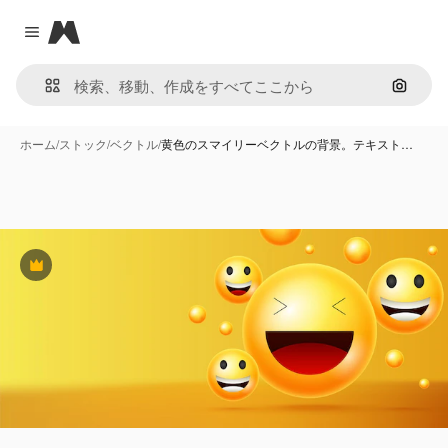
Magnific
Close menu
画像で
ホーム
/
ストック
/
ベクトル
/
黄色のスマイリーベクトルの背景。テキスト…
Premium