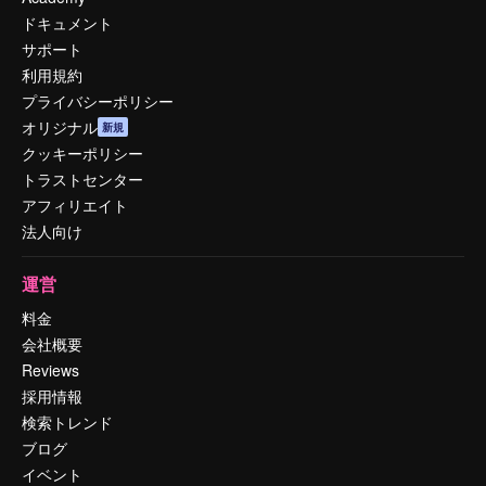
ドキュメント
サポート
利用規約
プライバシーポリシー
オリジナル
新規
クッキーポリシー
トラストセンター
アフィリエイト
法人向け
運営
料金
会社概要
Reviews
採用情報
検索トレンド
ブログ
イベント