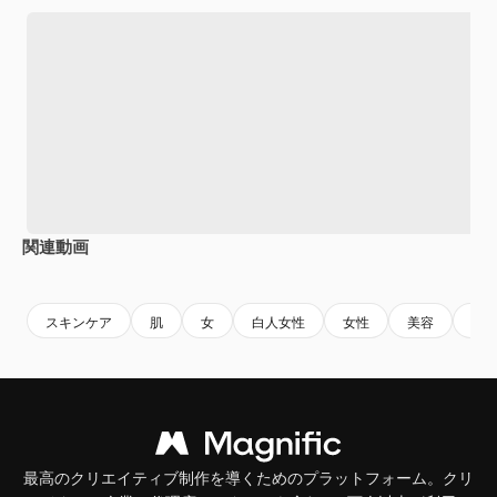
関連動画
Premium
Premium
AIによって生成されました。
Premium
Premium
AIによっ
スキンケア
肌
女
白人女性
女性
美容
女
最高のクリエイティブ制作を導くためのプラットフォーム。クリ