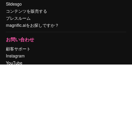
Slidesgo
コンテンツを販売する
プレスルーム
magnific.aiをお探しですか？
お問い合わせ
顧客サポート
Instagram
YouTube
LinkedIn
TikTok
Discord
X
Reddit
Copyright © 2010-
2026
Freepik Company S.L.U.
無断複写・転載を禁じま
す
.