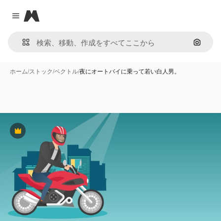
Magnific
Close menu
画像で
ホーム
/
ストック
/
ベクトル
/
夜にオートバイに乗って若い白人男。
Premium