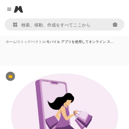
Magnific
Close menu
画像で
ホーム
/
ストック
/
ベクトル
/
モバイル アプリを使用してオンライン ス…
Premium