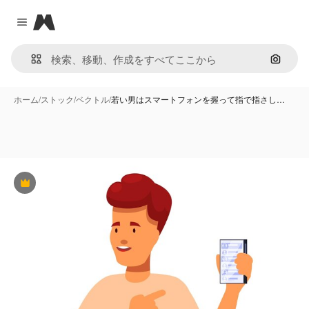
Magnific
Close menu
画像で
ホーム
/
ストック
/
ベクトル
/
若い男はスマートフォンを握って指で指さし…
Premium