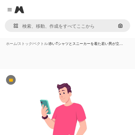
Magnific
Close menu
画像で
ホーム
/
ストック
/
ベクトル
/
赤いTシャツとスニーカーを着た若い男が立…
Premium