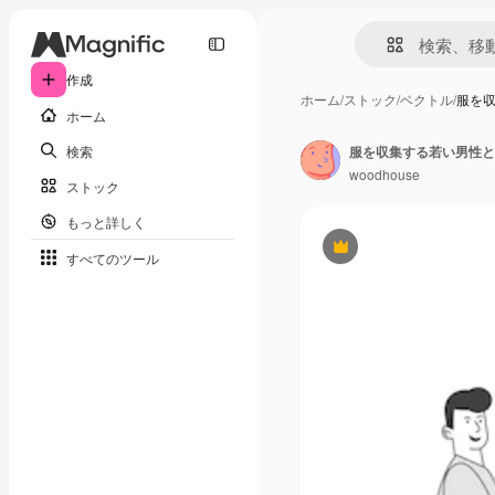
作成
ホーム
/
ストック
/
ベクトル
/
服を
ホーム
検索
服を収集する若い男性と
woodhouse
ストック
もっと詳しく
Premium
すべてのツール