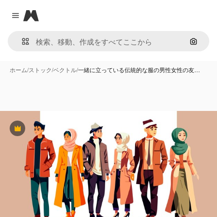
Magnific
Close menu
画像で
ホーム
/
ストック
/
ベクトル
/
一緒に立っている伝統的な服の男性女性の友…
Premium