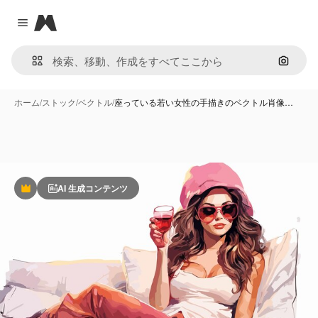
Magnific
Close menu
画像で
ホーム
/
ストック
/
ベクトル
/
座っている若い女性の手描きのベクトル肖像…
AI 生成コンテンツ
Premium