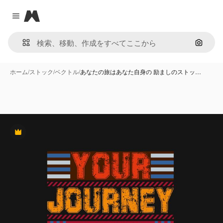
Magnific
Close menu
画像で
ホーム
/
ストック
/
ベクトル
/
あなたの旅はあなた自身の 励ましのストッ…
Premium