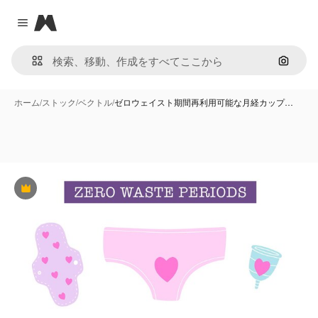
Magnific
Close menu
画像で
ホーム
/
ストック
/
ベクトル
/
ゼロウェイスト期間再利用可能な月経カップ…
Premium