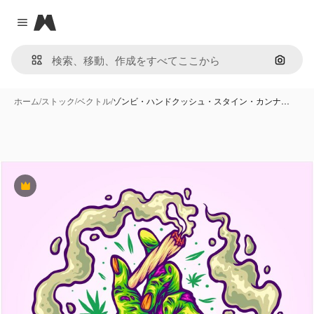
Magnific
Close menu
画像で
ホーム
/
ストック
/
ベクトル
/
ゾンビ・ハンドクッシュ・スタイン・カンナ…
Premium