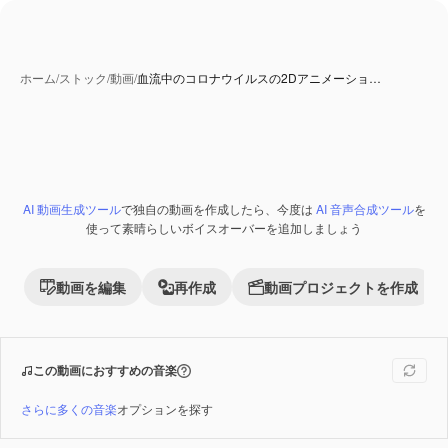
ホーム
/
ストック
/
動画
/
血流中のコロナウイルスの2Dアニメーショ…
AI 動画生成ツール
で独自の動画を作成したら、今度は
AI 音声合成ツール
を
Premium
使って素晴らしいボイスオーバーを追加しましょう
動画を編集
再作成
動画プロジェクトを作成
この動画におすすめの音楽
さらに多くの音楽
オプションを探す