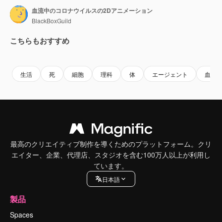
血流中のコロナウイルスの2Dアニメーション
BlackBoxGuild
こちらもおすすめ
Premium
Premium
AIによって生成されました。
Premium
Premium
AIによっ
生活
死
細胞
理科
体
エージェント
血
最高のクリエイティブ制作を導くためのプラットフォーム。クリ
エイター、企業、代理店、スタジオを含む100万人以上が利用し
ています。
日本語
製品
Spaces