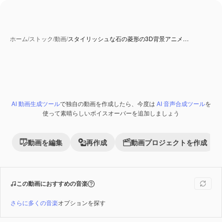
ホーム
/
ストック
/
動画
/
スタイリッシュな石の菱形の3D背景アニメ…
AI 動画生成ツール
で独自の動画を作成したら、今度は
AI 音声合成ツール
を
Premium
使って素晴らしいボイスオーバーを追加しましょう
動画を編集
再作成
動画プロジェクトを作成
この動画におすすめの音楽
さらに多くの音楽
オプションを探す