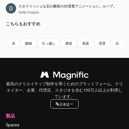
スタイリッシュな石の菱形の3D背景アニメーション。ループ。
Getty Images
こちらもおすすめ
Premium
Premium
Premium
Premium
赤
建物
引っ越し
構造
表面
背景
石
最高のクリエイティブ制作を導くためのプラットフォーム。クリ
エイター、企業、代理店、スタジオを含む100万人以上が利用し
ています。
日本語
製品
Spaces