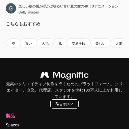
楽しい紙の雲が浮かぶ明るい青い夏の空の4K 3Dアニメーション
Getty Images
こちらもおすすめ
Premium
Premium
Premium
Premium
空
青い
天気
風
交通手段
楽しい
太陽
最高のクリエイティブ制作を導くためのプラットフォーム。クリ
エイター、企業、代理店、スタジオを含む100万人以上が利用し
ています。
日本語
製品
Spaces