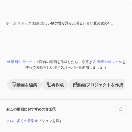
ホーム
/
ストック
/
動画
/
楽しい紙の雲が浮かぶ明るい青い夏の空の4…
AI 動画生成ツール
で独自の動画を作成したら、今度は
AI 音声合成ツール
を
Premium
使って素晴らしいボイスオーバーを追加しましょう
動画を編集
再作成
動画プロジェクトを作成
この動画におすすめの音楽
さらに多くの音楽
オプションを探す