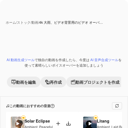
ホーム
/
ストック
/
動画
/
4k 大雨、ビデオ背景用のビデオ オーバ…
AI 動画生成ツール
で独自の動画を作成したら、今度は
AI 音声合成ツール
を
Premium
使って素晴らしいボイスオーバーを追加しましょう
動画を編集
再作成
動画プロジェクトを作成
この動画におすすめの音楽
Solar Eclipse
Litang
Ambient
,
Peaceful
Ambient
,
Laid Back