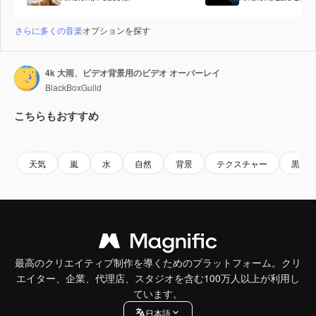
さらに多くの音楽
オプションを探す
4k 大雨、ビデオ背景用のビデオ オーバーレイ
BlackBoxGuild
こちらもおすすめ
Premium
Premium
Premium
Premium
天気
嵐
水
自然
背景
テクスチャー
黒
最高のクリエイティブ制作を導くためのプラットフォーム。クリ
エイター、企業、代理店、スタジオを含む100万人以上が利用し
ています。
日本語