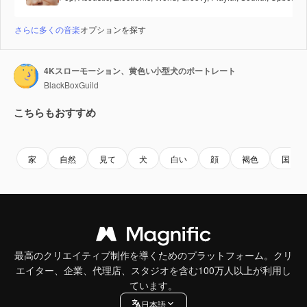
さらに多くの音楽
オプションを探す
4Kスローモーション、黄色い小型犬のポートレート
BlackBoxGuild
こちらもおすすめ
Premium
Premium
Premium
Premium
家
自然
見て
犬
白い
顔
褐色
国内の
最高のクリエイティブ制作を導くためのプラットフォーム。クリ
エイター、企業、代理店、スタジオを含む100万人以上が利用し
ています。
日本語