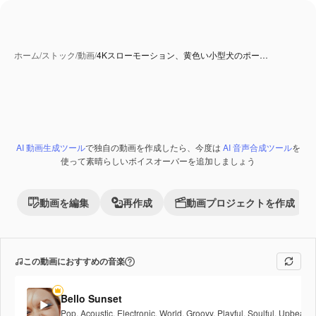
ホーム
/
ストック
/
動画
/
4Kスローモーション、黄色い小型犬のポー…
AI 動画生成ツール
で独自の動画を作成したら、今度は
AI 音声合成ツール
を
Premium
使って素晴らしいボイスオーバーを追加しましょう
動画を編集
再作成
動画プロジェクトを作成
この動画におすすめの音楽
Bello Sunset
Pop
,
Acoustic
,
Electronic
,
World
,
Groovy
,
Playful
,
Soulful
,
Upbeat