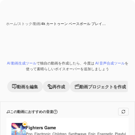
ホーム
/
ストック
/
動画
/
4k カートゥーン ベースボール プレイ…
AI 動画生成ツール
で独自の動画を作成したら、今度は
AI 音声合成ツール
を
Premium
使って素晴らしいボイスオーバーを追加しましょう
動画を編集
再作成
動画プロジェクトを作成
この動画におすすめの音楽
Fighters Game
Pop
,
Electronic
,
Children
,
Synthwave
,
Epic
,
Energetic
,
Playful