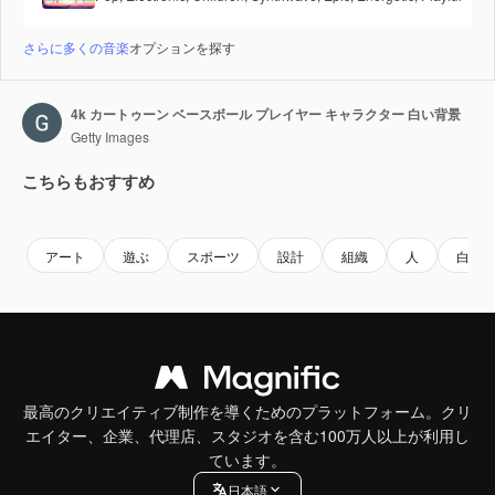
さらに多くの音楽
オプションを探す
4k カートゥーン ベースボール プレイヤー キャラクター 白い背景
Getty Images
こちらもおすすめ
Premium
Premium
Premium
Premium
アート
遊ぶ
スポーツ
設計
組織
人
白色
最高のクリエイティブ制作を導くためのプラットフォーム。クリ
エイター、企業、代理店、スタジオを含む100万人以上が利用し
ています。
日本語