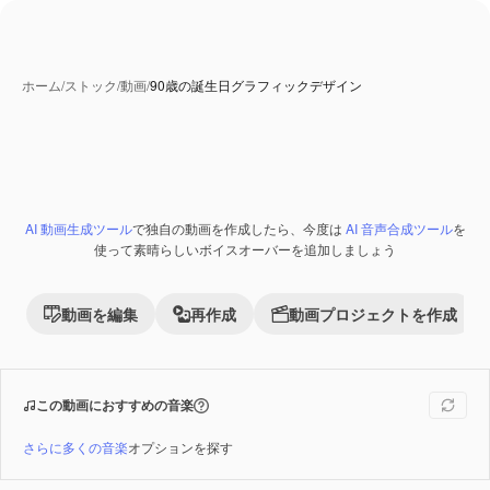
ホーム
/
ストック
/
動画
/
90歳の誕生日グラフィックデザイン
AI 動画生成ツール
で独自の動画を作成したら、今度は
AI 音声合成ツール
を
Premium
使って素晴らしいボイスオーバーを追加しましょう
動画を編集
再作成
動画プロジェクトを作成
この動画におすすめの音楽
さらに多くの音楽
オプションを探す