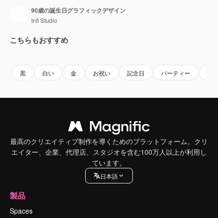
90歳の誕生日グラフィックデザイン
Infi Studio
こちらもおすすめ
Premium
Premium
Premium
Premium
黒
白い
金
お祝い
記念日
パーティー
お
最高のクリエイティブ制作を導くためのプラットフォーム。クリ
エイター、企業、代理店、スタジオを含む100万人以上が利用し
ています。
日本語
製品
Spaces