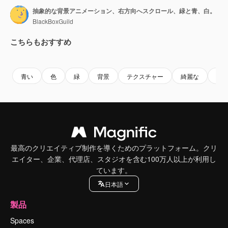
抽象的な背景アニメーション、右方向へスクロール、緑と青、白。
BlackBoxGuild
こちらもおすすめ
Premium
Premium
Premium
Premium
青い
色
緑
背景
テクスチャー
綺麗な
ア
最高のクリエイティブ制作を導くためのプラットフォーム。クリ
エイター、企業、代理店、スタジオを含む100万人以上が利用し
ています。
日本語
製品
Spaces