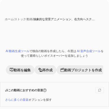
ホーム
/
ストック
/
動画
/
抽象的な背景アニメーション、右方向へスク…
AI 動画生成ツール
で独自の動画を作成したら、今度は
AI 音声合成ツール
を
Premium
使って素晴らしいボイスオーバーを追加しましょう
動画を編集
再作成
動画プロジェクトを作成
この動画におすすめの音楽
さらに多くの音楽
オプションを探す