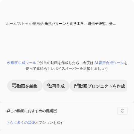
ホーム
/
ストック
/
動画
/
六角形パターンと化学工学、遺伝子研究、分…
AI 動画生成ツール
で独自の動画を作成したら、今度は
AI 音声合成ツール
を
Premium
使って素晴らしいボイスオーバーを追加しましょう
動画を編集
再作成
動画プロジェクトを作成
この動画におすすめの音楽
さらに多くの音楽
オプションを探す