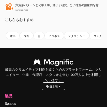
六角形パターンと化学工学、遺伝子研究、分子構造の抽象的な背景。灰色のループする幾何学的なモーショングラフィックス。
stockadrik
こちらもおすすめ
Premium
Premium
Premium
Premium
建築
構造
色
ビジネス
テクスチャー
コンクリ
最高のクリエイティブ制作を導くためのプラットフォーム。クリ
エイター、企業、代理店、スタジオを含む100万人以上が利用し
ています。
日本語
製品
Spaces