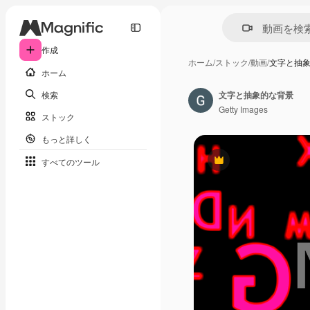
作成
ホーム
/
ストック
/
動画
/
文字と抽
ホーム
検索
文字と抽象的な背景
Getty Images
ストック
もっと詳しく
すべてのツール
Premium