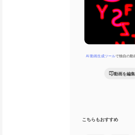
AI 動画生成ツール
で独自の動
動画を編集
こちらもおすすめ
Premium
Premium