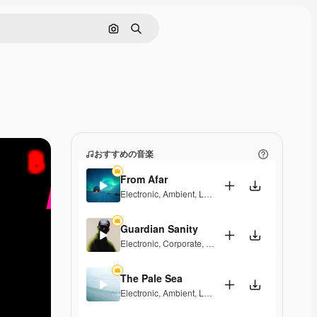
画像で検索
検索
おすすめの音楽
From Afar
Electronic
,
Ambient
,
Laid Back
,
Peaceful
,
Sentimen
Guardian Sanity
Electronic
,
Corporate
,
Dramatic
,
Energetic
,
Peacefu
The Pale Sea
Electronic
,
Ambient
,
Laid Back
,
Peaceful
,
Playful
,
M