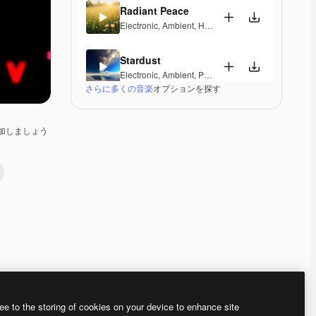
Radiant Peace
Electronic
,
Ambient
,
Happy
,
Peaceful
Stardust
Electronic
,
Ambient
,
Peaceful
,
Soulful
さらに多くの音楽
オプションを探す
Ozone
Electronic
,
Ambient
,
Corporate
,
Laid Back
,
Peacefu
加しましょう
Ordel
Electronic
,
Ambient
,
Laid Back
,
Peaceful
,
Hopeful
,
Nebula Nights
Electronic
,
Ambient
,
Peaceful
Londonderry Air
Electronic
,
Lounge
,
Ambient
,
Laid Back
,
Peaceful
,
Premium
Premium
Premium
Premium
ee to the storing of cookies on your device to enhance site