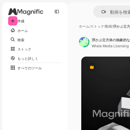
作成
ホーム
/
ストック
/
動画
/
浮かぶ立
ホーム
検索
浮かぶ立方体の抽象的な
Whale Media Licensing
ストック
もっと詳しく
すべてのツール
Premium