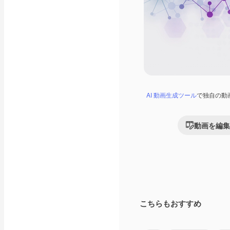
AI 動画生成ツール
で独自の動
動画を編集
こちらもおすすめ
Premium
Premium