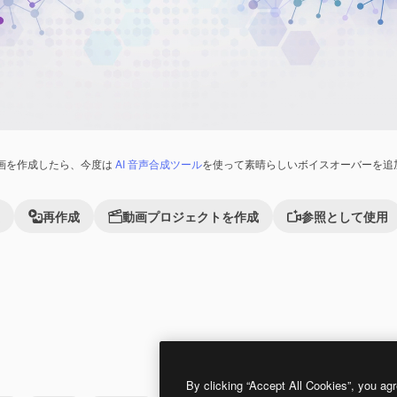
画を作成したら、今度は
AI 音声合成ツール
を使って素晴らしいボイスオーバーを追
再作成
動画プロジェクトを作成
参照として使用
Premium
Premium
By clicking “Accept All Cookies”, you agr