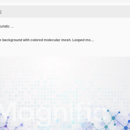
turistic …
Abstract futuristic white background with colored molecular mesh. Looped motion graphics with hexagons. Copy space.