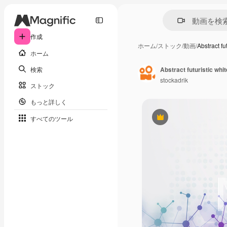
作成
ホーム
/
ストック
/
動画
/
Abstract fu
ホーム
検索
stockadrik
ストック
もっと詳しく
すべてのツール
Premium