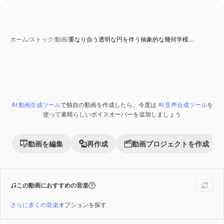
ホーム
/
ストック
/
動画
/
重なり合う透明な円を伴う抽象的な幾何学模…
AI 生成コンテンツ
AI 動画生成ツール
で独自の動画を作成したら、今度は
AI 音声合成ツール
を
Premium
使って素晴らしいボイスオーバーを追加しましょう
動画を編集
再作成
動画プロジェクトを作成
この動画におすすめの音楽
さらに多くの音楽
オプションを探す