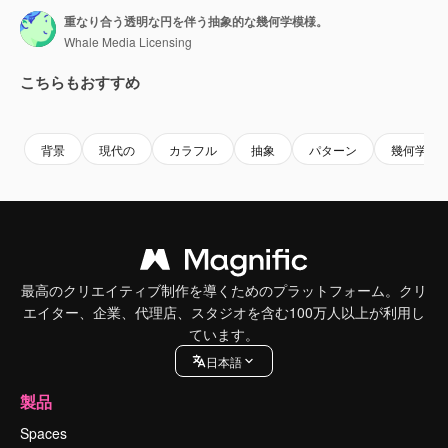
重なり合う透明な円を伴う抽象的な幾何学模様。
Whale Media Licensing
こちらもおすすめ
Premium
Premium
Premium
Premium
背景
現代の
カラフル
抽象
パターン
幾何学的
最高のクリエイティブ制作を導くためのプラットフォーム。クリ
エイター、企業、代理店、スタジオを含む100万人以上が利用し
ています。
日本語
製品
Spaces