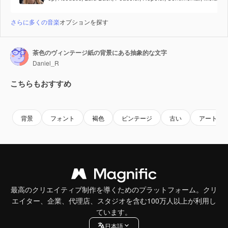
さらに多くの音楽
オプションを探す
茶色のヴィンテージ紙の背景にある抽象的な文字
Daniel_R
こちらもおすすめ
Premium
Premium
Premium
Premium
AIによっ
背景
フォント
褐色
ビンテージ
古い
アート
最高のクリエイティブ制作を導くためのプラットフォーム。クリ
エイター、企業、代理店、スタジオを含む100万人以上が利用し
ています。
日本語