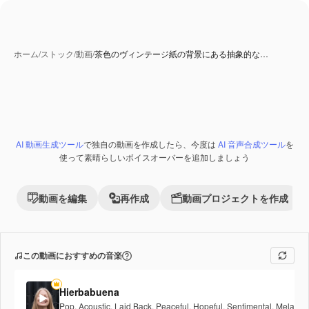
ホーム
/
ストック
/
動画
/
茶色のヴィンテージ紙の背景にある抽象的な…
AI 動画生成ツール
で独自の動画を作成したら、今度は
AI 音声合成ツール
を
Premium
使って素晴らしいボイスオーバーを追加しましょう
動画を編集
再作成
動画プロジェクトを作成
この動画におすすめの音楽
Hierbabuena
Pop
,
Acoustic
,
Laid Back
,
Peaceful
,
Hopeful
,
Sentimental
,
Melancho