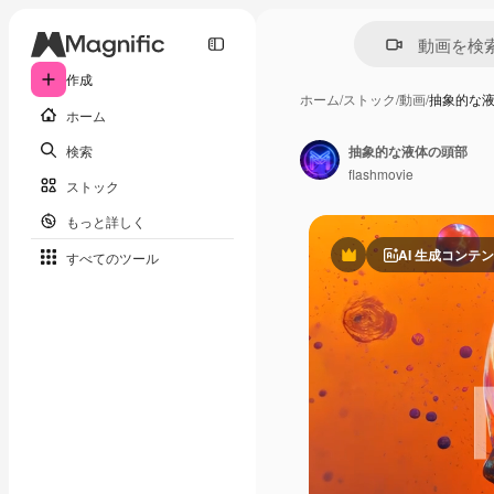
作成
ホーム
/
ストック
/
動画
/
抽象的な
ホーム
検索
抽象的な液体の頭部
flashmovie
ストック
もっと詳しく
AI 生成コンテ
すべてのツール
Premium