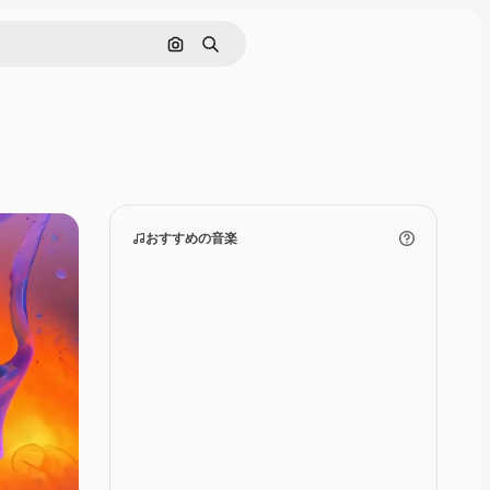
画像で検索
検索
おすすめの音楽