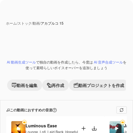
ホーム
/
ストック
/
動画
/
アカプルコ 15
AI 動画生成ツール
で独自の動画を作成したら、今度は
AI 音声合成ツール
を
Premium
使って素晴らしいボイスオーバーを追加しましょう
動画を編集
再作成
動画プロジェクトを作成
この動画におすすめの音楽
Luminous Ease
Jaz
Lounge
,
Lofi
,
Laid Back
,
Hopeful
Jazz
,