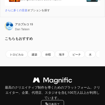
さらに多くの音楽
オプションを探す
アカプルコ 15
Dan Talson
こちらもおすすめ
Premium
Premium
Premium
Premium
トロピカル
建築
休暇
海洋
ビーチ
水
海
最高のクリエイティブ制作を導くためのプラットフォーム。クリ
エイター、企業、代理店、スタジオを含む100万人以上が利用し
ています。
日本語