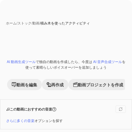
ホーム
/
ストック
/
動画
/
積み木を使ったアクティビティ
AI 動画生成ツール
で独自の動画を作成したら、今度は
AI 音声合成ツール
を
Premium
使って素晴らしいボイスオーバーを追加しましょう
動画を編集
再作成
動画プロジェクトを作成
この動画におすすめの音楽
さらに多くの音楽
オプションを探す