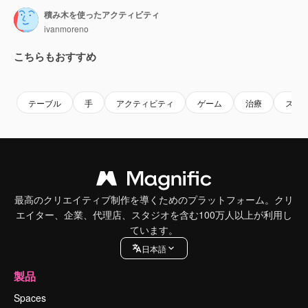
積み木を使ったアクティビティ
ivanmoreno
こちらもおすすめ
Premium
Premium
Premium
Premium
テーブル
手
アクティビティ
ゲーム
治療
スタ
最高のクリエイティブ制作を導くためのプラットフォーム。クリ
エイター、企業、代理店、スタジオを含む100万人以上が利用し
ています。
日本語
製品
Spaces