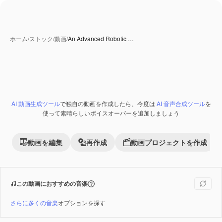
ホーム
/
ストック
/
動画
/
An Advanced Robotic …
AI 生成コンテンツ
AI 動画生成ツール
で独自の動画を作成したら、今度は
AI 音声合成ツール
を
Premium
使って素晴らしいボイスオーバーを追加しましょう
動画を編集
再作成
動画プロジェクトを作成
この動画におすすめの音楽
さらに多くの音楽
オプションを探す