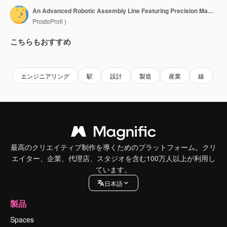
An Advanced Robotic Assembly Line Featuring Precision Machinery and Automated Workstations in a Modern Industrial Environment
ProstoProfi )
こちらもおすすめ
Premium
Premium
AIによって生成されました。
Premium
Premium
AIによっ
エンジニアリング
駅
設計
製造
産業
線
最高のクリエイティブ制作を導くためのプラットフォーム。クリ
エイター、企業、代理店、スタジオを含む100万人以上が利用し
ています。
日本語
製品
Spaces