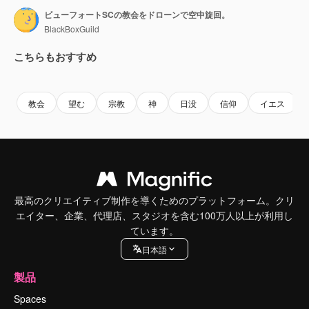
ビューフォートSCの教会をドローンで空中旋回。
BlackBoxGuild
こちらもおすすめ
Premium
Premium
Premium
Premium
教会
望む
宗教
神
日没
信仰
イエス
最高のクリエイティブ制作を導くためのプラットフォーム。クリ
エイター、企業、代理店、スタジオを含む100万人以上が利用し
ています。
日本語
製品
Spaces