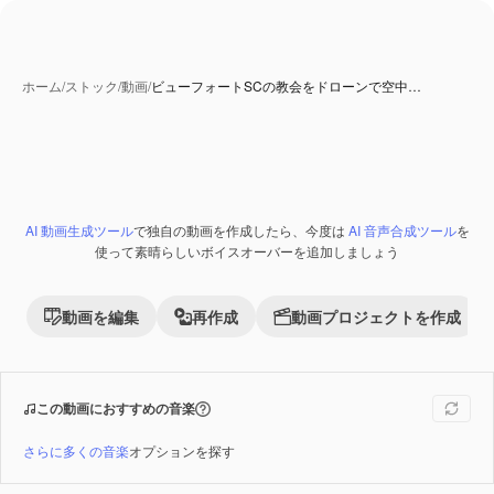
ホーム
/
ストック
/
動画
/
ビューフォートSCの教会をドローンで空中…
AI 動画生成ツール
で独自の動画を作成したら、今度は
AI 音声合成ツール
を
Premium
使って素晴らしいボイスオーバーを追加しましょう
動画を編集
再作成
動画プロジェクトを作成
この動画におすすめの音楽
さらに多くの音楽
オプションを探す