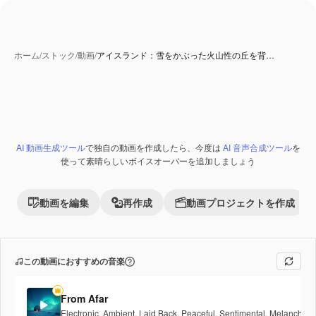
ホーム
/
ストック
/
動画
/
アイスランド：雪をかぶった火山性の丘を背…
AI 動画生成ツール
で独自の動画を作成したら、今度は
AI 音声合成ツール
を
Premium
使って素晴らしいボイスオーバーを追加しましょう
動画を編集
再作成
動画プロジェクトを作成
この動画におすすめの音楽
From Afar
Electronic
,
Ambient
,
Laid Back
,
Peaceful
,
Sentimental
,
Melancholic