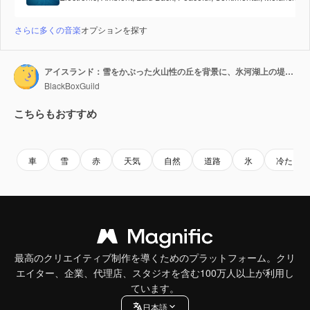
さらに多くの音楽
オプションを探す
アイスランド：雪をかぶった火山性の丘を背景に、氷河湖上の堤防の道を走る赤い車の空撮
BlackBoxGuild
こちらもおすすめ
Premium
Premium
Premium
Premium
車
雪
赤
天気
自然
道路
氷
冷たい
最高のクリエイティブ制作を導くためのプラットフォーム。クリ
エイター、企業、代理店、スタジオを含む100万人以上が利用し
ています。
日本語