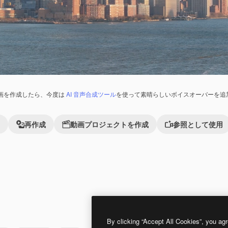
画を作成したら、今度は
AI 音声合成ツール
を使って素晴らしいボイスオーバーを追
再作成
動画プロジェクトを作成
参照として使用
Premium
Premium
By clicking “Accept All Cookies”, you agr