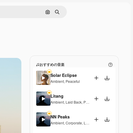
画像で検索
検索
おすすめの音楽
Solar Eclipse
Ambient
,
Peaceful
Litang
Ambient
,
Laid Back
,
Peaceful
,
Hopeful
NN Peaks
Ambient
,
Corporate
,
Laid Back
,
Peaceful
,
Hopeful