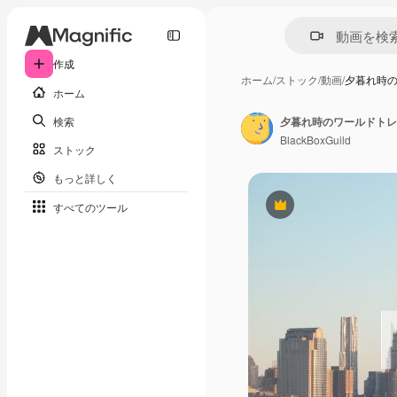
作成
ホーム
/
ストック
/
動画
/
夕暮れ時
ホーム
検索
BlackBoxGuild
ストック
もっと詳しく
すべてのツール
Premium