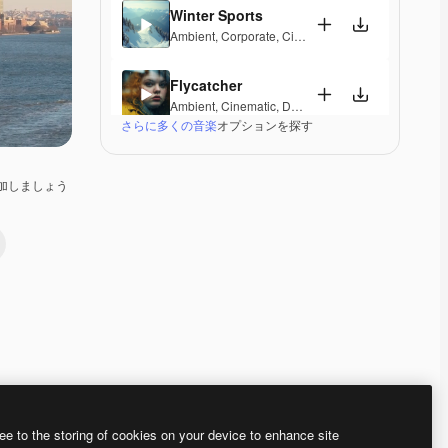
Winter Sports
Ambient
,
Corporate
,
Cinematic
,
Peaceful
,
Hopeful
,
Flycatcher
Ambient
,
Cinematic
,
Dramatic
,
Peaceful
さらに多くの音楽
オプションを探す
Vostoc
Ambient
,
Cinematic
,
Dramatic
,
Laid Back
,
Peaceful
加しましょう
Mirage Lounge
Lounge
,
Ambient
,
Laid Back
,
Peaceful
Valleys And Peaks
Ambient
,
Peaceful
,
Hopeful
,
Melancholic
,
Elegant
Radiant Peace
Electronic
,
Ambient
,
Happy
,
Peaceful
Premium
Premium
Premium
Premium
ee to the storing of cookies on your device to enhance site