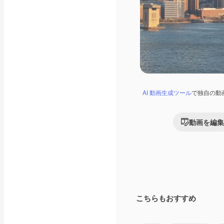
AI 動画生成ツール
で独自の動
動画を編集
こちらもおすすめ
Premium
Premium