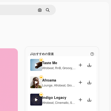
画像で検索
検索
おすすめの音楽
Taste Me
Afrobeat
,
RnB
,
Groovy
,
Laid Back
,
Sentimental
,
Sou
Afroama
Lounge
,
Afrobeat
,
Groovy
,
Peaceful
,
Soulful
Indigo Legacy
Afrobeat
,
Cinematic
,
Soulful
,
Elegant