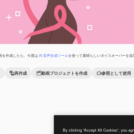
画を作成したら、今度は
AI 音声合成ツール
を使って素晴らしいボイスオーバーを追
再作成
動画プロジェクトを作成
参照として使用
Premium
Premium
By clicking “Accept All Cookies”, you agr