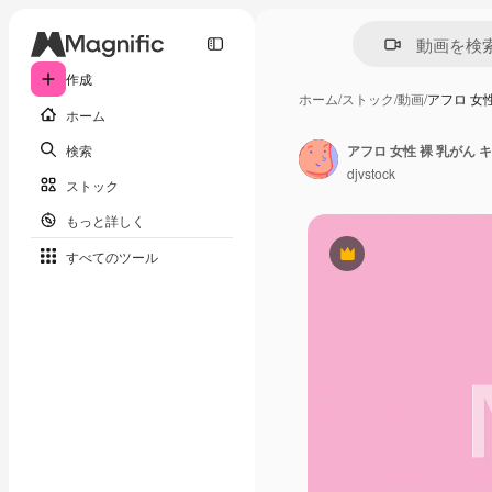
作成
ホーム
/
ストック
/
動画
/
アフロ 女
ホーム
検索
アフロ 女性 裸 乳がん 
djvstock
ストック
もっと詳しく
すべてのツール
Premium