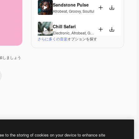
Sandstone Pulse
Afrobeat
,
Groovy
,
Soulful
Chill Safari
Electronic
,
Afrobeat
,
Groovy
,
Laid Back
,
Soulful
さらに多くの音楽
オプションを探す
Frens
Afrobeat
,
World
,
Soul
,
Groovy
,
Energetic
,
Playful
,
So
加しましょう
Fatima
Electronic
,
Afrobeat
,
Groovy
,
Energetic
,
Hopeful
,
So
Afrojazz
Jazz
,
Afrobeat
,
Groovy
,
Soulful
,
Upbeat
,
Elegant
Chill Amapiano
Electronic
,
Afrobeat
,
World
,
Groovy
,
Laid Back
,
Soul
ee to the storing of cookies on your device to enhance site