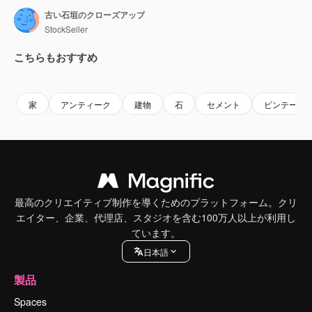
古い石垣のクローズアップ
StockSeller
こちらもおすすめ
Premium
Premium
Premium
Premium
家
アンティーク
建物
石
セメント
ビンテージ
最高のクリエイティブ制作を導くためのプラットフォーム。クリ
エイター、企業、代理店、スタジオを含む100万人以上が利用し
ています。
日本語
製品
Spaces