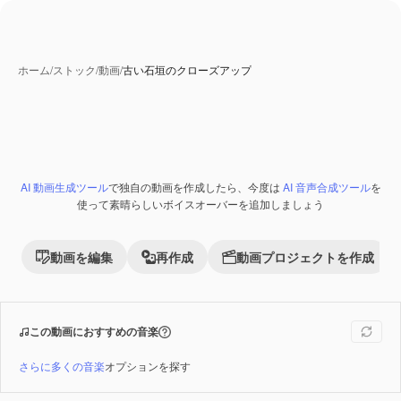
ホーム
/
ストック
/
動画
/
古い石垣のクローズアップ
AI 動画生成ツール
で独自の動画を作成したら、今度は
AI 音声合成ツール
を
Premium
使って素晴らしいボイスオーバーを追加しましょう
動画を編集
再作成
動画プロジェクトを作成
この動画におすすめの音楽
さらに多くの音楽
オプションを探す