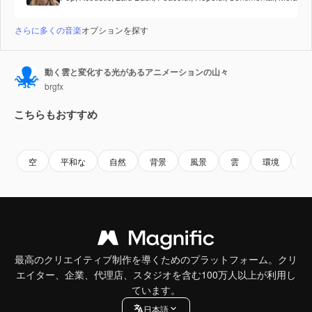
さらに多くの音楽
オプションを探す
動く雲と変化する光があるアニメーションの山々
brgfx
こちらもおすすめ
Premium
Premium
Premium
Premium
空
平和な
自然
背景
風景
雲
環境
屋
最高のクリエイティブ制作を導くためのプラットフォーム。クリ
エイター、企業、代理店、スタジオを含む100万人以上が利用し
ています。
日本語