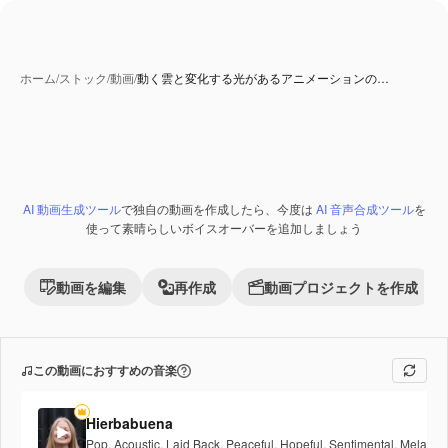
ホーム
/
ストック
/
動画
/
動く雲と変化する光があるアニメーションの…
AI 動画生成ツール
で独自の動画を作成したら、今度は
AI 音声合成ツール
を
Premium
使って素晴らしいボイスオーバーを追加しましょう
動画を編集
再作成
動画プロジェクトを作成
この動画におすすめの音楽
Hierbabuena
Pop
,
Acoustic
,
Laid Back
,
Peaceful
,
Hopeful
,
Sentimental
,
Melancho