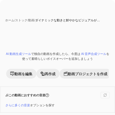
ホーム
/
ストック
/
動画
/
ダイナミックな動きと鮮やかなビジュアルが…
AI 動画生成ツール
で独自の動画を作成したら、今度は
AI 音声合成ツール
を
Premium
使って素晴らしいボイスオーバーを追加しましょう
動画を編集
再作成
動画プロジェクトを作成
この動画におすすめの音楽
さらに多くの音楽
オプションを探す