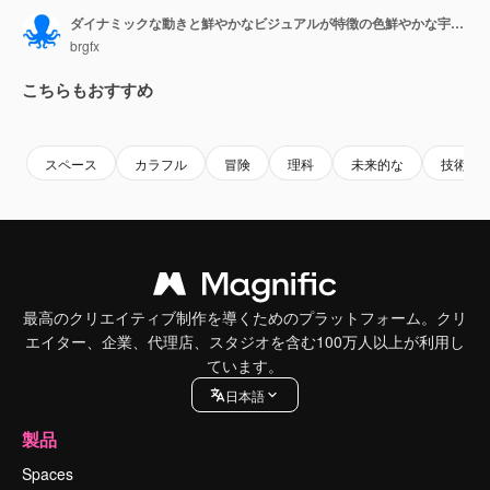
ダイナミックな動きと鮮やかなビジュアルが特徴の色鮮やかな宇宙の情景で、流星群の中、火星の周りを周回するアニメーションの宇宙船。
brgfx
こちらもおすすめ
Premium
Premium
Premium
Premium
スペース
カラフル
冒険
理科
未来的な
技術
最高のクリエイティブ制作を導くためのプラットフォーム。クリ
エイター、企業、代理店、スタジオを含む100万人以上が利用し
ています。
日本語
製品
Spaces