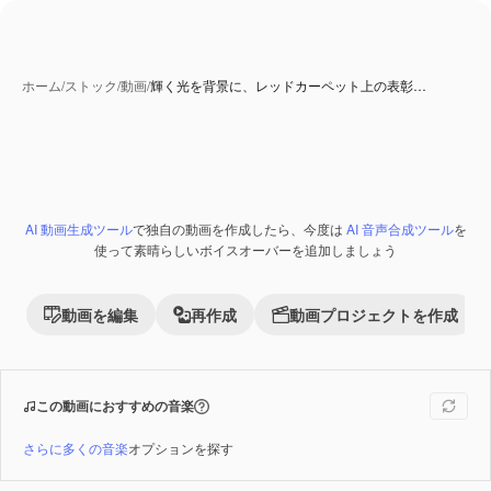
ホーム
/
ストック
/
動画
/
輝く光を背景に、レッドカーペット上の表彰…
AI 生成コンテンツ
AI 動画生成ツール
で独自の動画を作成したら、今度は
AI 音声合成ツール
を
Premium
使って素晴らしいボイスオーバーを追加しましょう
動画を編集
再作成
動画プロジェクトを作成
この動画におすすめの音楽
さらに多くの音楽
オプションを探す