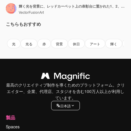
輝く光を背景に、レッドカーペット上の表彰台に置かれた1、2、3の数字のアニメーション。
VectorFusionArt
こちらもおすすめ
Premium
Premium
AIによって生成されました。
Premium
Premium
AIによっ
光
光る
赤
背景
休日
アート
輝く
明
最高のクリエイティブ制作を導くためのプラットフォーム。クリ
エイター、企業、代理店、スタジオを含む100万人以上が利用し
ています。
日本語
製品
Spaces