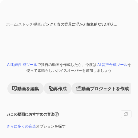
ホーム
/
ストック
/
動画
/
ピンクと青の背景に浮かぶ抽象的な3D形状…
AI 生成コンテンツ
AI 動画生成ツール
で独自の動画を作成したら、今度は
AI 音声合成ツール
を
Premium
使って素晴らしいボイスオーバーを追加しましょう
動画を編集
再作成
動画プロジェクトを作成
この動画におすすめの音楽
さらに多くの音楽
オプションを探す