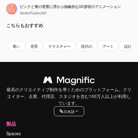
ピンクと青の背景に浮かぶ抽象的な3D形状のアニメーション
VectorFusionArt
こちらもおすすめ
Premium
Premium
AIによって生成されました。
Premium
Premium
AIによっ
青い
背景
テクスチャー
現代の
アート
設計
最高のクリエイティブ制作を導くためのプラットフォーム。クリ
エイター、企業、代理店、スタジオを含む100万人以上が利用し
ています。
日本語
製品
Spaces