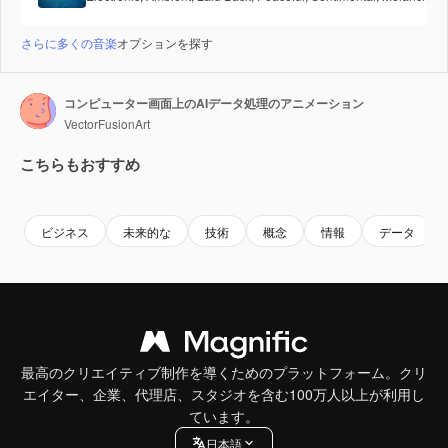
さらに多くの音楽
オプションを探す
コンピューター画面上のAIデータ処理のアニメーション
VectorFusionArt
こちらもおすすめ
Premium
Premium
AIによって生成されました。
Premium
Premium
AIによっ
ビジネス
未来的な
技術
概念
情報
データ
最高のクリエイティブ制作を導くためのプラットフォーム。クリ
エイター、企業、代理店、スタジオを含む100万人以上が利用し
ています。
日本語