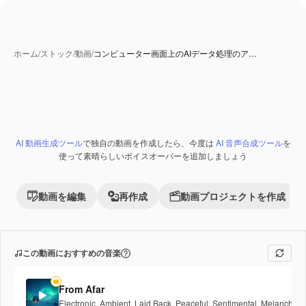
ホーム
/
ストック
/
動画
/
コンピューター画面上のAIデータ処理のア…
AI 生成コンテンツ
AI 動画生成ツール
で独自の動画を作成したら、今度は
AI 音声合成ツール
を
Premium
使って素晴らしいボイスオーバーを追加しましょう
動画を編集
再作成
動画プロジェクトを作成
この動画におすすめの音楽
From Afar
Electronic
,
Ambient
,
Laid Back
,
Peaceful
,
Sentimental
,
Melancholic