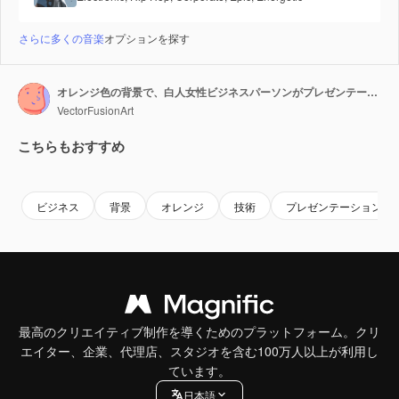
さらに多くの音楽
オプションを探す
オレンジ色の背景で、白人女性ビジネスパーソンがプレゼンテーションを行うアニメーション。
VectorFusionArt
こちらもおすすめ
Premium
Premium
AIによって生成されました。
Premium
Premium
AIによっ
ビジネス
背景
オレンジ
技術
プレゼンテーション
最高のクリエイティブ制作を導くためのプラットフォーム。クリ
エイター、企業、代理店、スタジオを含む100万人以上が利用し
ています。
日本語