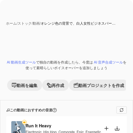
ホーム
/
ストック
/
動画
/
オレンジ色の背景で、白人女性ビジネスパー…
AI 生成コンテンツ
AI 動画生成ツール
で独自の動画を作成したら、今度は
AI 音声合成ツール
を
Premium
使って素晴らしいボイスオーバーを追加しましょう
動画を編集
再作成
動画プロジェクトを作成
この動画におすすめの音楽
Run It Heavy
Electronic
,
Hip Hop
,
Corporate
,
Epic
,
Energetic