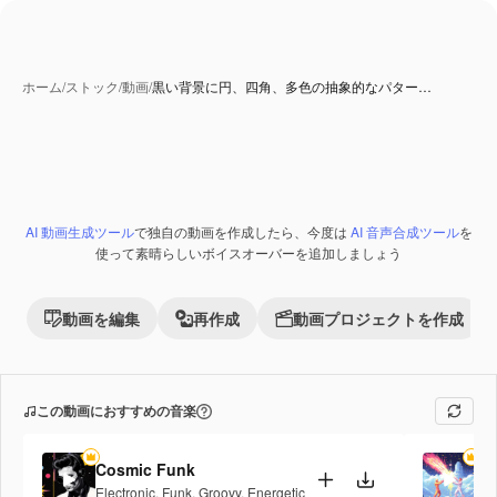
ホーム
/
ストック
/
動画
/
黒い背景に円、四角、多色の抽象的なパター…
AI 生成コンテンツ
AI 動画生成ツール
で独自の動画を作成したら、今度は
AI 音声合成ツール
を
Premium
使って素晴らしいボイスオーバーを追加しましょう
動画を編集
再作成
動画プロジェクトを作成
この動画におすすめの音楽
Cosmic Funk
Fi
Electronic
,
Funk
,
Groovy
,
Energetic
Po