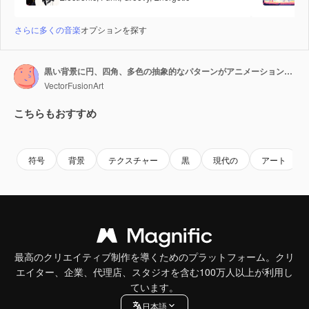
さらに多くの音楽
オプションを探す
黒い背景に円、四角、多色の抽象的なパターンがアニメーションで表示される。
VectorFusionArt
こちらもおすすめ
Premium
Premium
AIによって生成されました。
Premium
Premium
AIによっ
符号
背景
テクスチャー
黒
現代の
アート
最高のクリエイティブ制作を導くためのプラットフォーム。クリ
エイター、企業、代理店、スタジオを含む100万人以上が利用し
ています。
日本語