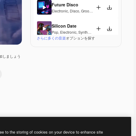
Future Disco
Electronic
,
Disco
,
Groovy
,
Energetic
,
Hopeful
,
Excit
Silicon Date
Pop
,
Electronic
,
Synthwave
,
Energetic
,
Hopeful
,
Se
さらに多くの音楽
オプションを探す
Paragliding
Electronic
,
Groovy
,
Energetic
,
Hopeful
,
Exciting
加しましょう
Evening Talk
Pop
,
Electronic
,
Groovy
,
Hopeful
,
Sentimental
Disco di Capri
Pop
,
Electronic
,
Disco
,
Groovy
,
Energetic
,
Hopeful
,
Duke
Pop
,
Electronic
,
Disco
,
Groovy
,
Energetic
,
Hopeful
,
Premium
Premium
AIによって生成されました。
Premium
Premium
AIによって生成さ
ee to the storing of cookies on your device to enhance site