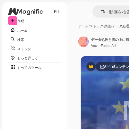
作成
ホーム
/
ストック
/
動画
/
データ処理
ホーム
検索
データ処理と雲の上にE
VectorFusionArt
ストック
もっと詳しく
AI 生成コンテ
すべてのツール
Premium