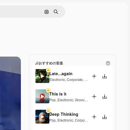
画像で検索
検索
おすすめの音楽
Late...again
Electronic
,
Corporate
,
Energetic
,
Hopeful
This is it
Pop
,
Electronic
,
Groovy
,
Hopeful
,
Elegant
Deep Thinking
Pop
,
Electronic
,
Corporate
,
Groovy
,
Hopeful