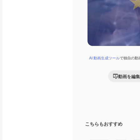
AI 動画生成ツール
で独自の動
動画を編集
こちらもおすすめ
Premium
Premium
AIによって生成さ