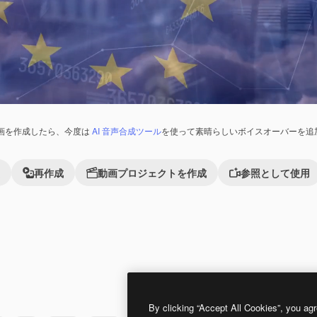
画を作成したら、今度は
AI 音声合成ツール
を使って素晴らしいボイスオーバーを追
再作成
動画プロジェクトを作成
参照として使用
れました。
Premium
Premium
By clicking “Accept All Cookies”, you agr