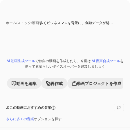
ホーム
/
ストック
/
動画
/
歩くビジネスマンを背景に、金融データが処…
AI 生成コンテンツ
AI 動画生成ツール
で独自の動画を作成したら、今度は
AI 音声合成ツール
を
Premium
使って素晴らしいボイスオーバーを追加しましょう
動画を編集
再作成
動画プロジェクトを作成
この動画におすすめの音楽
さらに多くの音楽
オプションを探す