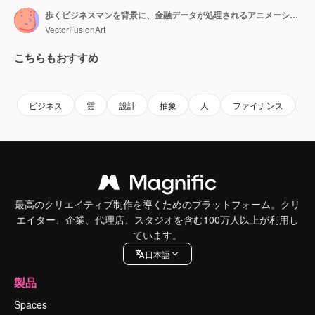
歩くビジネスマンを背景に、金融データが処理されるアニメーション
VectorFusionArt
こちらもおすすめ
Premium
Premium
AIによって生成されました。
Premium
Premium
AIによっ
ビジネス
雲
設計
抽象
人
ファイナンス
最高のクリエイティブ制作を導くためのプラットフォーム。クリ
エイター、企業、代理店、スタジオを含む100万人以上が利用し
ています。
日本語
製品
Spaces