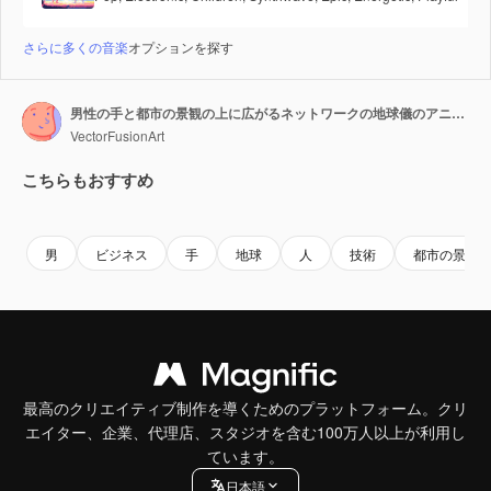
さらに多くの音楽
オプションを探す
男性の手と都市の景観の上に広がるネットワークの地球儀のアニメーション
VectorFusionArt
こちらもおすすめ
Premium
Premium
AIによって生成されました。
Premium
Premium
男
ビジネス
手
地球
人
技術
都市の景観
最高のクリエイティブ制作を導くためのプラットフォーム。クリ
エイター、企業、代理店、スタジオを含む100万人以上が利用し
ています。
日本語