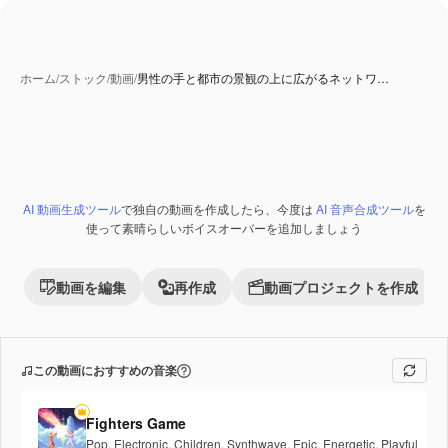
ホーム
/
ストック
/
動画
/
男性の手と都市の景観の上に広がるネットワ…
AI 生成コンテンツ
AI 動画生成ツール
で独自の動画を作成したら、今度は
AI 音声合成ツール
を
Premium
使って素晴らしいボイスオーバーを追加しましょう
動画を編集
再作成
動画プロジェクトを作成
この動画におすすめの音楽
Fighters Game
Pop
,
Electronic
,
Children
,
Synthwave
,
Epic
,
Energetic
,
Playful