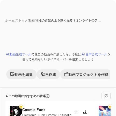
ホーム
/
ストック
/
動画
/
模様の背景の上を動く光るネオンライトのア…
AI 生成コンテンツ
AI 動画生成ツール
で独自の動画を作成したら、今度は
AI 音声合成ツール
を
Premium
使って素晴らしいボイスオーバーを追加しましょう
動画を編集
再作成
動画プロジェクトを作成
この動画におすすめの音楽
Cosmic Funk
Fi
Electronic
,
Funk
,
Groovy
,
Energetic
Po