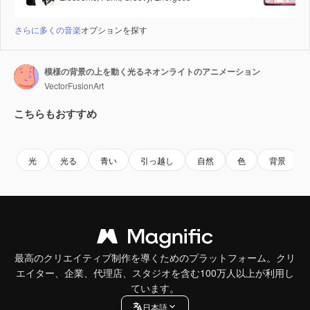
さらに多くの音楽
オプションを探す
模様の背景の上を動く光るネオンライトのアニメーション
VectorFusionArt
こちらもおすすめ
Premium
Premium
AIによって生成されました。
Premium
Premium
AIによっ
光
光る
青い
引っ越し
自然
色
背景
最高のクリエイティブ制作を導くためのプラットフォーム。クリ
エイター、企業、代理店、スタジオを含む100万人以上が利用し
ています。
日本語