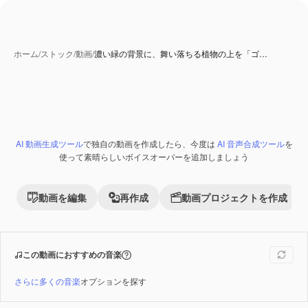
ホーム
/
ストック
/
動画
/
濃い緑の背景に、舞い落ちる植物の上を「ゴ…
AI 生成コンテンツ
AI 動画生成ツール
で独自の動画を作成したら、今度は
AI 音声合成ツール
を
Premium
使って素晴らしいボイスオーバーを追加しましょう
動画を編集
再作成
動画プロジェクトを作成
この動画におすすめの音楽
さらに多くの音楽
オプションを探す