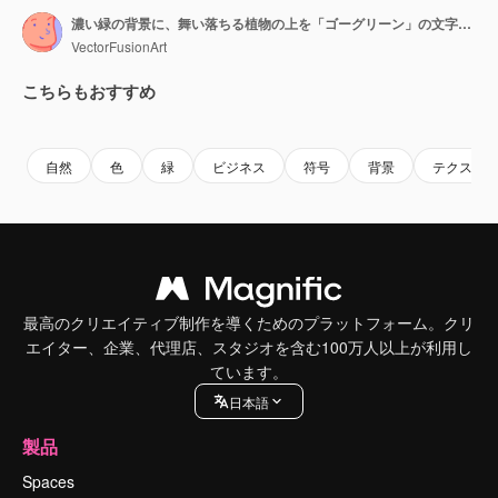
濃い緑の背景に、舞い落ちる植物の上を「ゴーグリーン」の文字と葉のロゴがアニメーション表示されています。
VectorFusionArt
こちらもおすすめ
Premium
Premium
AIによって生成されました。
Premium
Premium
AIによっ
自然
色
緑
ビジネス
符号
背景
テクスチ
最高のクリエイティブ制作を導くためのプラットフォーム。クリ
エイター、企業、代理店、スタジオを含む100万人以上が利用し
ています。
日本語
製品
Spaces