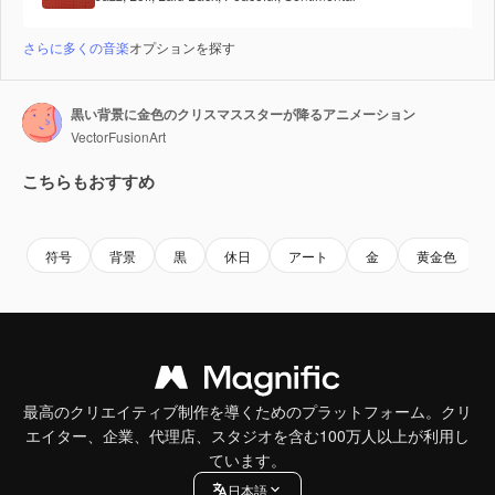
さらに多くの音楽
オプションを探す
黒い背景に金色のクリスマススターが降るアニメーション
VectorFusionArt
こちらもおすすめ
Premium
Premium
AIによって生成されました。
Premium
Premium
符号
背景
黒
休日
アート
金
黄金色
最高のクリエイティブ制作を導くためのプラットフォーム。クリ
エイター、企業、代理店、スタジオを含む100万人以上が利用し
ています。
日本語