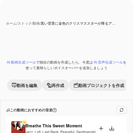
ホーム
/
ストック
/
動画
/
黒い背景に金色のクリスマススターが降るア…
AI 生成コンテンツ
AI 動画生成ツール
で独自の動画を作成したら、今度は
AI 音声合成ツール
を
Premium
使って素晴らしいボイスオーバーを追加しましょう
動画を編集
再作成
動画プロジェクトを作成
この動画におすすめの音楽
Breathe This Sweet Moment
Jazz
,
Lofi
,
Laid Back
,
Peaceful
,
Sentimental