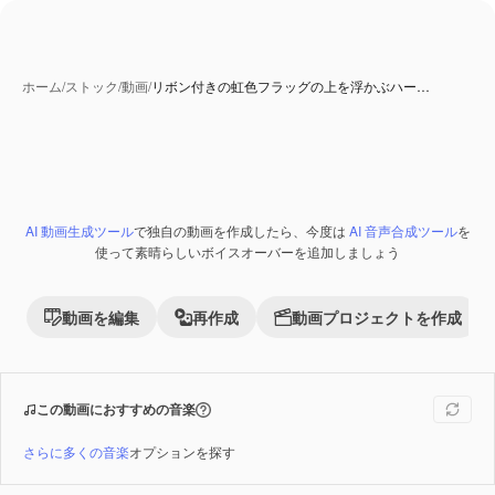
ホーム
/
ストック
/
動画
/
リボン付きの虹色フラッグの上を浮かぶハー…
AI 生成コンテンツ
AI 動画生成ツール
で独自の動画を作成したら、今度は
AI 音声合成ツール
を
Premium
使って素晴らしいボイスオーバーを追加しましょう
動画を編集
再作成
動画プロジェクトを作成
この動画におすすめの音楽
さらに多くの音楽
オプションを探す