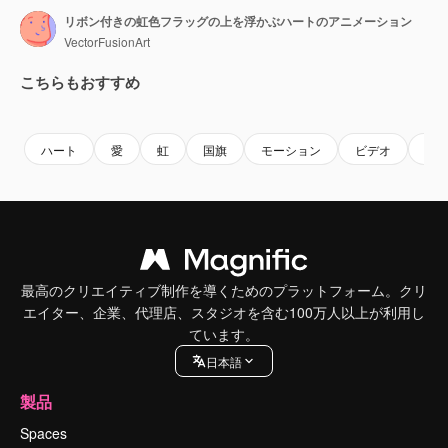
リボン付きの虹色フラッグの上を浮かぶハートのアニメーション
VectorFusionArt
こちらもおすすめ
Premium
Premium
AIによって生成されました。
Premium
Premium
AIによっ
ハート
愛
虹
国旗
モーション
ビデオ
性
最高のクリエイティブ制作を導くためのプラットフォーム。クリ
エイター、企業、代理店、スタジオを含む100万人以上が利用し
ています。
日本語
製品
Spaces